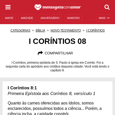
AMOR
AMIZADE
ANIVERSÁRIO
NAMORO
MAIS
SENTIMENTOS
LEGENDAS
DATAS ESPECIAIS
CATEGORIAS
BÍBLIA
NOVO TESTAMENTO
I CORÍNTIOS
UNIVERSO FEMININO
AUTOAJUDA
DESCULPAS
I CORÍNTIOS 08
MENSAGENS E FRASES
MENSAGENS DE ANIVERSÁRIO
COMPARTILHAR
ENTRETENIMENTO
FAMOSOS
BÍBLIA
I Coríntios, primeira epístola de S. Paulo à igreja em Corinto. Foi a
segunda carta do apóstolo aos cristãos daquela cidade. Você está lendo o
capítulo 8.
I Coríntios 8:1
Primeira Epístola aos Coríntios 8, versículo 1
Quanto às carnes oferecidas aos ídolos, somos
esclarecidos, possuímos todos a ciência... Porém, a
ciência incha, a caridade constrói.