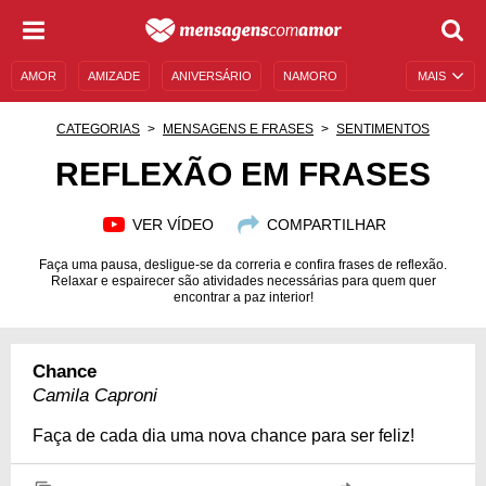
AMOR
AMIZADE
ANIVERSÁRIO
NAMORO
MAIS
SENTIMENTOS
LEGENDAS
DATAS ESPECIAIS
CATEGORIAS
MENSAGENS E FRASES
SENTIMENTOS
UNIVERSO FEMININO
AUTOAJUDA
DESCULPAS
REFLEXÃO EM FRASES
MENSAGENS E FRASES
MENSAGENS DE ANIVERSÁRIO
VER VÍDEO
COMPARTILHAR
ENTRETENIMENTO
FAMOSOS
BÍBLIA
Faça uma pausa, desligue-se da correria e confira frases de reflexão.
Relaxar e espairecer são atividades necessárias para quem quer
encontrar a paz interior!
Chance
Camila Caproni
Faça de cada dia uma nova chance para ser feliz!