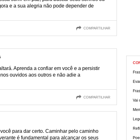
agora e a sua alegria não pode depender de
COMPARTILHAR
s
CO
ltará. Aprenda a confiar em você e a persistir
Fra
nos ouvidos aos outros e não adie a
Eva
Fra
COMPARTILHAR
Vai 
Men
Leg
Refl
você para dar certo. Caminhar pelo caminho
everante é fundamental para alcançar os seus
Poe