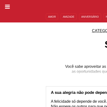
AMOR
AMIZADE
ANIVERSÁRIO
DESCULPAS
MENSAGENS E FRASES
CATEGO
Você sabe aproveitar as
as oportunidades que
A sua alegria não pode depe
A felicidade só depende de você.
Não espere os outros para que p