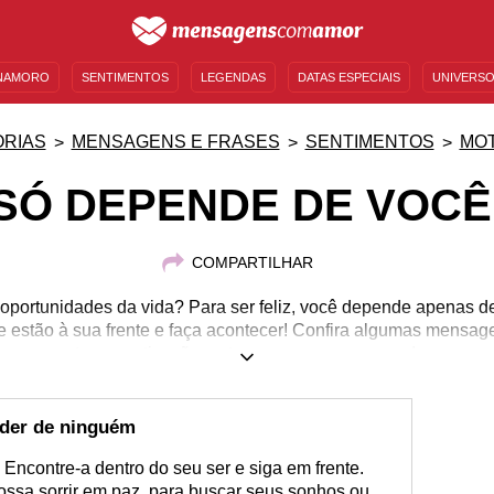
NAMORO
SENTIMENTOS
LEGENDAS
DATAS ESPECIAIS
UNIVERSO
MENSAGENS DE ANIVERSÁRIO
ENTRETENIMENTO
FAMOSOS
BÍBLIA
RIAS
MENSAGENS E FRASES
SENTIMENTOS
MO
SÓ DEPENDE DE VOCÊ
COMPARTILHAR
 oportunidades da vida? Para ser feliz, você depende apenas d
 estão à sua frente e faça acontecer! Confira algumas mensage
encontrar a motivação certa para começar as mudanças.
nder de ninguém
 Encontre-a dentro do seu ser e siga em frente.
ossa sorrir em paz, para buscar seus sonhos ou