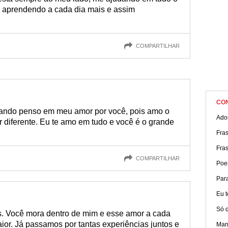
 aprendendo a cada dia mais e assim
COMPARTILHAR
CO
ando penso em meu amor por você, pois amo o
Ado
r diferente. Eu te amo em tudo e você é o grande
Fras
Fra
COMPARTILHAR
Poe
Par
Eu 
Só q
s. Você mora dentro de mim e esse amor a cada
ior. Já passamos por tantas experiências juntos e
Mane