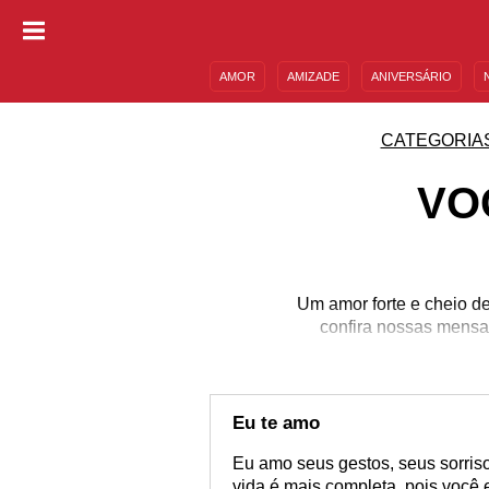
AMOR
AMIZADE
ANIVERSÁRIO
DESCULPAS
MENSAGENS E FRASES
CATEGORIA
VO
Um amor forte e cheio d
confira nossas mensa
Eu te amo
Eu amo seus gestos, seus sorriso
vida é mais completa, pois você