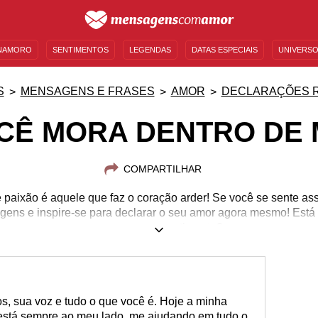
NAMORO
SENTIMENTOS
LEGENDAS
DATAS ESPECIAIS
UNIVERSO
MENSAGENS DE ANIVERSÁRIO
ENTRETENIMENTO
FAMOSOS
BÍBLIA
S
MENSAGENS E FRASES
AMOR
DECLARAÇÕES 
CÊ MORA DENTRO DE 
COMPARTILHAR
e paixão é aquele que faz o coração arder! Se você se sente as
gens e inspire-se para declarar o seu amor agora mesmo! Está
provar o seu sentimento?
s, sua voz e tudo o que você é. Hoje a minha
 está sempre ao meu lado, me ajudando em tudo o