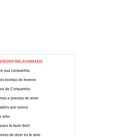
NTEÚDO RELACIONADO
ro sua companhia
es bonitas de Inverno
ses de Companhia
mas e poesias de amor
abéns aos noivos
te amo
uero te fazer feliz!
iras de dizer eu te amo