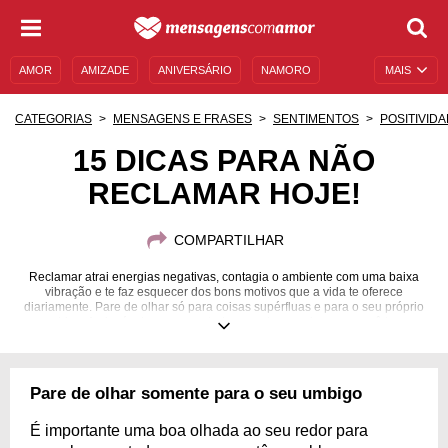
AMOR
AMIZADE
ANIVERSÁRIO
NAMORO
MAIS
SENTIMENTOS
LEGENDAS
DATAS ESPECIAIS
CATEGORIAS
MENSAGENS E FRASES
SENTIMENTOS
POSITIVID
UNIVERSO FEMININO
AUTOAJUDA
DESCULPAS
15 DICAS PARA NÃO
RECLAMAR HOJE!
MENSAGENS E FRASES
MENSAGENS DE ANIVERSÁRIO
ENTRETENIMENTO
FAMOSOS
BÍBLIA
COMPARTILHAR
Reclamar atrai energias negativas, contagia o ambiente com uma baixa
vibração e te faz esquecer dos bons motivos que a vida te oferece
diariamente. Pare de olhar só para coisas supérfluas e para o seu próprio
umbigo. Ao invés de se opor a tudo, agradeça mais o que você tem.
Pare de olhar somente para o seu umbigo
É importante uma boa olhada ao seu redor para