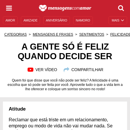
AMOR
AMIZADE
ANIVERSÁRIO
NAMORO
MAIS
SENTIMENTOS
LEGENDAS
DATAS ESPECIAIS
CATEGORIAS
MENSAGENS E FRASES
SENTIMENTOS
FELICIDAD
UNIVERSO FEMININO
AUTOAJUDA
DESCULPAS
A GENTE SÓ É FELIZ
QUANDO DECIDE SER
MENSAGENS E FRASES
MENSAGENS DE ANIVERSÁRIO
ENTRETENIMENTO
FAMOSOS
BÍBLIA
VER VÍDEO
COMPARTILHAR
Quem foi que disse que você não pode ser feliz? A felicidade é uma
escolha que só pode ser feita por você. Aproveite tudo o que a vida tem a
lhe oferecer e coloque um sorriso sincero no rosto!
Atitude
Reclamar que está triste em um relacionamento,
emprego ou modo de vida não vai mudar nada. Se