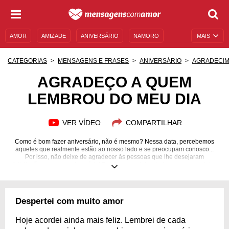
AMOR
AMIZADE
ANIVERSÁRIO
NAMORO
MAIS
SENTIMENTOS
LEGENDAS
DATAS ESPECIAIS
CATEGORIAS
MENSAGENS E FRASES
ANIVERSÁRIO
AGRADECIM
UNIVERSO FEMININO
AUTOAJUDA
DESCULPAS
AGRADEÇO A QUEM
LEMBROU DO MEU DIA
MENSAGENS E FRASES
MENSAGENS DE ANIVERSÁRIO
ENTRETENIMENTO
FAMOSOS
BÍBLIA
VER VÍDEO
COMPARTILHAR
Como é bom fazer aniversário, não é mesmo? Nessa data, percebemos
aqueles que realmente estão ao nosso lado e se preocupam conosco...
Por isso, não deixe de agradecer às pessoas que lhe desejaram
felicitações em seu aniversário! Retribua em dobro todo o amor e carinho
que você recebeu!
Despertei com muito amor
Hoje acordei ainda mais feliz. Lembrei de cada