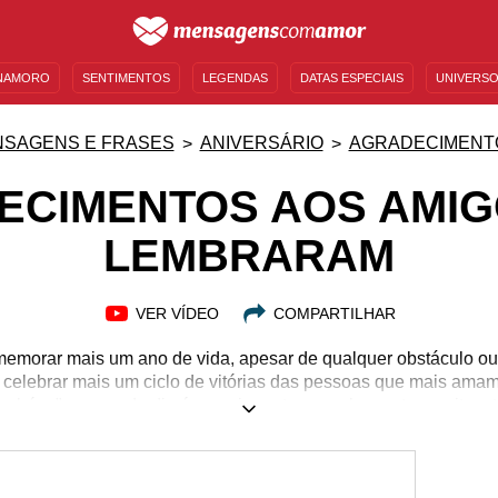
NAMORO
SENTIMENTOS
LEGENDAS
DATAS ESPECIAIS
UNIVERSO
MENSAGENS DE ANIVERSÁRIO
ENTRETENIMENTO
FAMOSOS
BÍBLIA
SAGENS E FRASES
ANIVERSÁRIO
AGRADECIMENTO
ECIMENTOS AOS AMIG
LEMBRARAM
VER VÍDEO
COMPARTILHAR
memorar mais um ano de vida, apesar de qualquer obstáculo ou 
o celebrar mais um ciclo de vitórias das pessoas que mais am
abéns" no grande dia é emocionante; as palavras transmitem 
da pessoa que dedicou seu tempo a desejar parabéns neste an
ncia na sua vida, assim como você tem na delas. Inspire-se n
ue lembraram e retribua todo o afeto recebido durante esse dia 