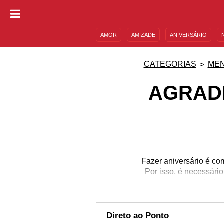
AMOR
AMIZADE
ANIVERSÁRIO
DESCULPAS
MENSAGENS E FRASES
CATEGORIAS
MEN
AGRAD
Fazer aniversário é co
Por isso, é necessári
mensagens de "par
precisamos. Retribua ca
elas têm grande importâ
amigos q
Direto ao Ponto