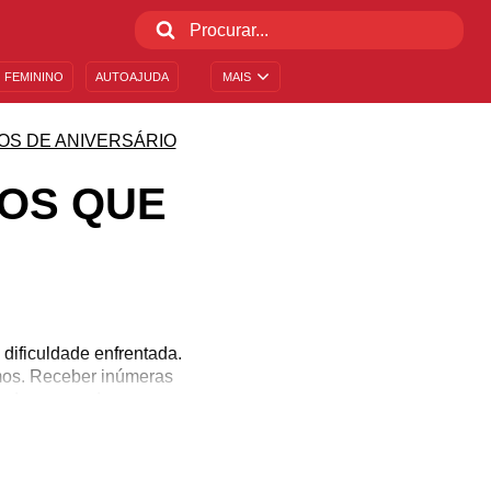
 FEMININO
AUTOAJUDA
MAIS
S DE ANIVERSÁRIO
OS QUE
dificuldade enfrentada.
amos. Receber inúmeras
todo o amor de que
iversário. Demonstre que
esses agradecimentos aos
especial.