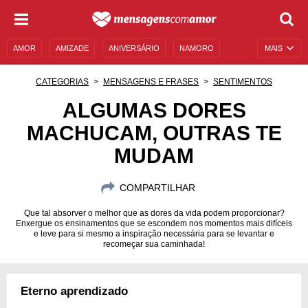
AMOR
AMIZADE
ANIVERSÁRIO
NAMORO
MAIS
SENTIMENTOS
LEGENDAS
DATAS ESPECIAIS
CATEGORIAS
MENSAGENS E FRASES
SENTIMENTOS
UNIVERSO FEMININO
AUTOAJUDA
DESCULPAS
ALGUMAS DORES
MACHUCAM, OUTRAS TE
MENSAGENS E FRASES
MENSAGENS DE ANIVERSÁRIO
MUDAM
ENTRETENIMENTO
FAMOSOS
BÍBLIA
COMPARTILHAR
Que tal absorver o melhor que as dores da vida podem proporcionar?
Enxergue os ensinamentos que se escondem nos momentos mais difíceis
e leve para si mesmo a inspiração necessária para se levantar e
recomeçar sua caminhada!
Eterno aprendizado