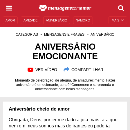
AMOR
AMIZADE
ANIVERSÁRIO
NAMORO
MAIS
SENTIMENTOS
LEGENDAS
DATAS ESPECIAIS
CATEGORIAS
MENSAGENS E FRASES
ANIVERSÁRIO
UNIVERSO FEMININO
AUTOAJUDA
DESCULPAS
ANIVERSÁRIO
EMOCIONANTE
MENSAGENS E FRASES
MENSAGENS DE ANIVERSÁRIO
ENTRETENIMENTO
FAMOSOS
BÍBLIA
VER VÍDEO
COMPARTILHAR
Momento de celebração, de alegria, de amadurecimento. Fazer
aniversário é emocionante, certo?! Comemore e surpreenda o
aniversariante com belas mensagens.
Aniversário cheio de amor
Obrigada, Deus, por ter me dado a joia mais rara que
nem em meus sonhos mais delirantes eu poderia