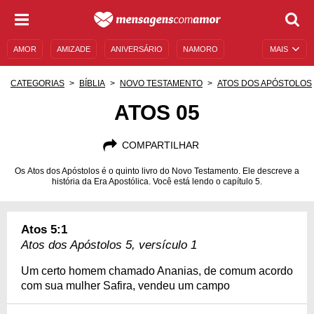
AMOR
AMIZADE
ANIVERSÁRIO
NAMORO
MAIS
SENTIMENTOS
LEGENDAS
DATAS ESPECIAIS
CATEGORIAS
BÍBLIA
NOVO TESTAMENTO
ATOS DOS APÓSTOLOS
UNIVERSO FEMININO
AUTOAJUDA
DESCULPAS
ATOS 05
MENSAGENS E FRASES
MENSAGENS DE ANIVERSÁRIO
COMPARTILHAR
ENTRETENIMENTO
FAMOSOS
BÍBLIA
Os Atos dos Apóstolos é o quinto livro do Novo Testamento. Ele descreve a
história da Era Apostólica. Você está lendo o capítulo 5.
Atos 5:1
Atos dos Apóstolos 5, versículo 1
Um certo homem chamado Ananias, de comum acordo
com sua mulher Safira, vendeu um campo