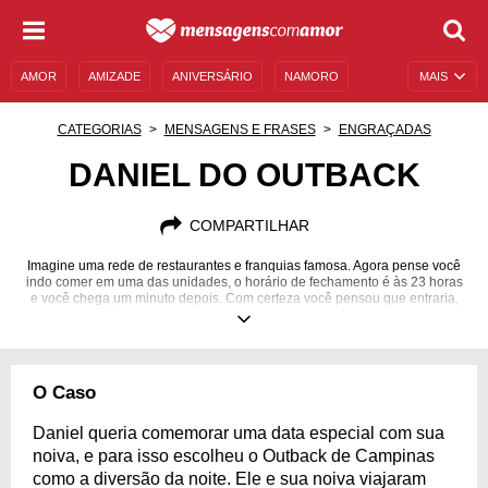
AMOR
AMIZADE
ANIVERSÁRIO
NAMORO
MAIS
SENTIMENTOS
LEGENDAS
DATAS ESPECIAIS
CATEGORIAS
MENSAGENS E FRASES
ENGRAÇADAS
UNIVERSO FEMININO
AUTOAJUDA
DESCULPAS
DANIEL DO OUTBACK
MENSAGENS E FRASES
MENSAGENS DE ANIVERSÁRIO
COMPARTILHAR
ENTRETENIMENTO
FAMOSOS
BÍBLIA
Imagine uma rede de restaurantes e franquias famosa. Agora pense você
indo comer em uma das unidades, o horário de fechamento é às 23 horas
e você chega um minuto depois. Com certeza você pensou que entraria,
certo? Mas não foi isso que aconteceu com Daniel. Conheça esse caso
que virou até meme.
O Caso
Daniel queria comemorar uma data especial com sua
noiva, e para isso escolheu o Outback de Campinas
como a diversão da noite. Ele e sua noiva viajaram