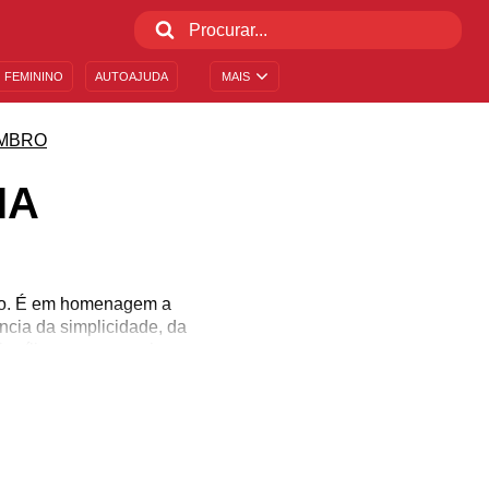
 FEMININO
AUTOAJUDA
MAIS
MBRO
IA
smo. É em homenagem a
cia da simplicidade, da
amílias, com as mais
ro é uma data especial
monia e desejam seguir
ília! Comemore esse dia