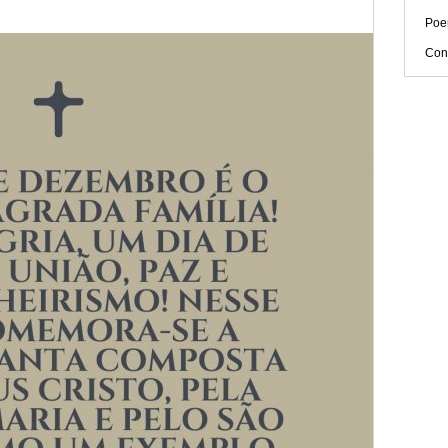
Poe
Con