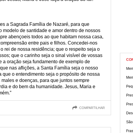
tes a Sagrada Família de Nazaré, para que
o modelo de santidade e amor dentro de nossos
pre abençoeis todos ao que habitam nossa casa,
compreensão entre pais e filhos. Concedei-nos
o rei de nossa residência; que o respeito seja o
sos; que o carinho seja o sinal visível de vossas
CO
e a oração seja fundamento de exemplo de
ue nas aflições, a Santa Família seja o nosso
Men
a que o entendimento seja o propósito de nossa
Men
os males e doenças, para que juntos sempre
ia e do bem da humanidade. Jesus, Maria e
Peq
Amém.”
Pres
Pres
COMPARTILHAR
Des
São
Fra