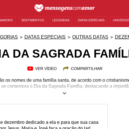
NAMORO
SENTIMENTOS
LEGENDAS
DATAS ESPECIAIS
UNIVERSO
MENSAGENS DE ANIVERSÁRIO
ENTRETENIMENTO
FAMOSOS
BÍBLIA
GORIAS
DATAS ESPECIAIS
OUTRAS DATAS
DEZE
IA DA SAGRADA FAMÍL
VER VÍDEO
COMPARTILHAR
são os nomes de uma família santa, de acordo com o cristiani
se comemora o Dia da Sagrada Família, destacando a importân
ldade de uma família. Essas virtudes são um exemplo para as f
s, que anseiam seguir os mandamentos de Deus. 30 de dezemb
querem deixar Deus entrar em suas casas, buscam a paz e a har
rada Família pode ser um exemplo para todos os tipos de fam
com muito amor!
de dezembro dedicado a ela e para que sua casa
or Jesus, Maria e José faça a oração do lar!