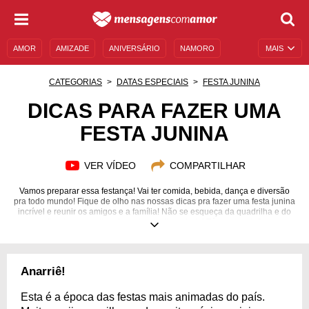
AMOR
AMIZADE
ANIVERSÁRIO
NAMORO
MAIS
SENTIMENTOS
LEGENDAS
DATAS ESPECIAIS
CATEGORIAS
DATAS ESPECIAIS
FESTA JUNINA
UNIVERSO FEMININO
AUTOAJUDA
DESCULPAS
DICAS PARA FAZER UMA
FESTA JUNINA
MENSAGENS E FRASES
MENSAGENS DE ANIVERSÁRIO
ENTRETENIMENTO
FAMOSOS
BÍBLIA
VER VÍDEO
COMPARTILHAR
Vamos preparar essa festança! Vai ter comida, bebida, dança e diversão
pra todo mundo! Fique de olho nas nossas dicas pra fazer uma festa junina
incrível e reunir os amigos e a família! Não se esqueça da quadrilha e do
figurino, e, se tiver fogueira, melhor ainda! Tá preparado?
Anarriê!
Esta é a época das festas mais animadas do país.