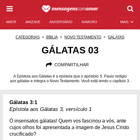
AMOR
AMIZADE
ANIVERSÁRIO
NAMORO
MAIS
SENTIMENTOS
LEGENDAS
DATAS ESPECIAIS
CATEGORIAS
BÍBLIA
NOVO TESTAMENTO
GÁLATAS
UNIVERSO FEMININO
AUTOAJUDA
DESCULPAS
GÁLATAS 03
MENSAGENS E FRASES
MENSAGENS DE ANIVERSÁRIO
COMPARTILHAR
ENTRETENIMENTO
FAMOSOS
BÍBLIA
A Epístola aos Gálatas é a epístola que o apóstolo S. Paulo redigiu
aos gálatas e integra o Novo Testamento. Você está lendo o capítulo 3.
Gálatas 3:1
Epístola aos Gálatas 3, versículo 1
Ó insensatos gálatas! Quem vos fascinou a vós, ante
cujos olhos foi apresentada a imagem de Jesus Cristo
crucificado?