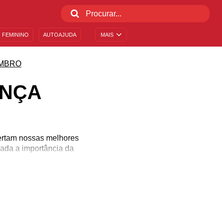
 FEMININO
AUTOAJUDA
MAIS
MBRO
ANÇA
ertam nossas melhores
ada a importância da
ntão a nostalgia toma
ncia da lembrança e das
 quem tem a certeza de
rança celebre a vida e