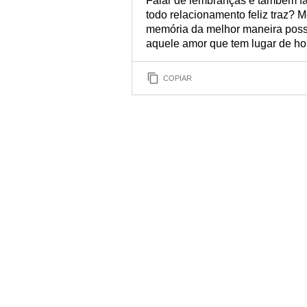
Falar de lembranças é também fal
todo relacionamento feliz traz? 
memória da melhor maneira possí
aquele amor que tem lugar de h
COPIAR