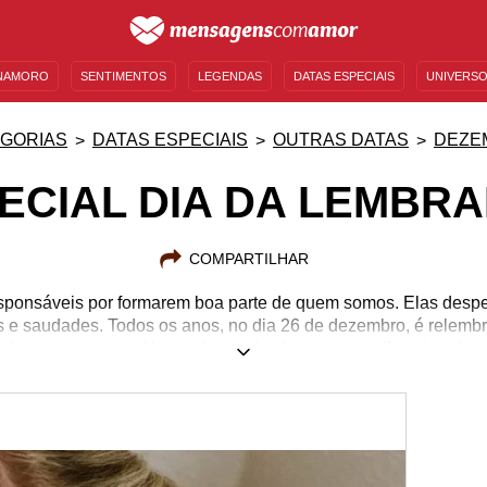
NAMORO
SENTIMENTOS
LEGENDAS
DATAS ESPECIAIS
UNIVERSO
MENSAGENS DE ANIVERSÁRIO
ENTRETENIMENTO
FAMOSOS
BÍBLIA
GORIAS
DATAS ESPECIAIS
OUTRAS DATAS
DEZE
ECIAL DIA DA LEMBR
COMPARTILHAR
sponsáveis por formarem boa parte de quem somos. Elas desp
s e saudades. Todos os anos, no dia 26 de dezembro, é relembr
er bons momentos. Nessa data, relembramos o melhor da vida, e
 Com a ajuda deste especial, compreenda mais sobre a importâ
perta. Não se deixe machucar pelas lembranças, viva-as como
esquecíveis e seja grato por isso. Nesse especial Dia da Lemb
todos os sentimentos que ela é capaz de despertar.