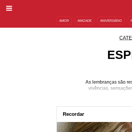
AMOR
AMIZADE
ANIVERSÁRIO
DESCULPAS
MENSAGENS E FRASES
CATE
ESP
As lembranças são re
vivências, sensaçõe
lembrança e de reviv
conta de cada coração.
sensações que ela des
que viveu momentos in
Recordar