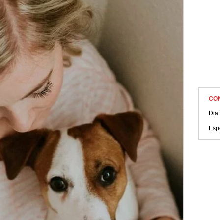
CO
Dia
Esp