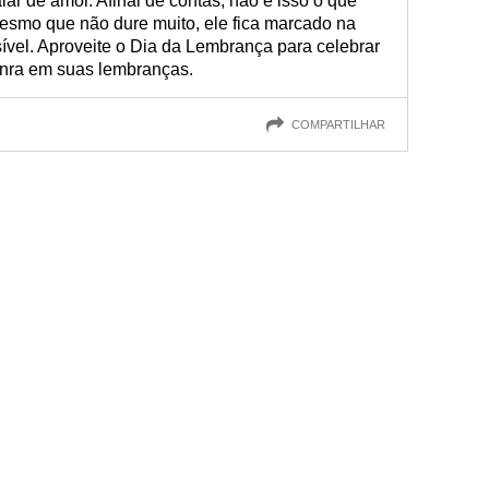
ar de amor. Afinal de contas, não é isso o que
Mesmo que não dure muito, ele fica marcado na
vel. Aproveite o Dia da Lembrança para celebrar
onra em suas lembranças.
COMPARTILHAR