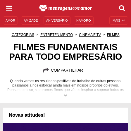
AMOR
AMIZADE
ANIVERSÁRIO
NAMORO
MAIS
SENTIMENTOS
LEGENDAS
DATAS ESPECIAIS
CATEGORIAS
ENTRETENIMENTO
CINEMA E TV
FILMES
UNIVERSO FEMININO
AUTOAJUDA
DESCULPAS
FILMES FUNDAMENTAIS
PARA TODO EMPRESÁRIO
MENSAGENS E FRASES
MENSAGENS DE ANIVERSÁRIO
ENTRETENIMENTO
FAMOSOS
BÍBLIA
COMPARTILHAR
Quando vamos os resultados positivos do trabalho de outras pessoas,
passamos a nos esforçar ainda mais em nossos próprios objetivos.
Pensando nisso, separamos filmes que vão te inspirar a superar todos os
obstáculos em sua carreira.
Novas atitudes!