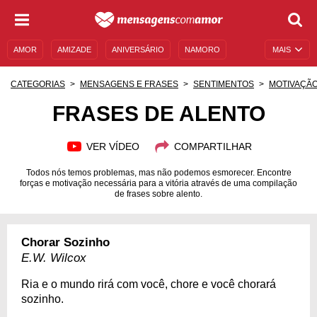
AMOR
AMIZADE
ANIVERSÁRIO
NAMORO
MAIS
SENTIMENTOS
LEGENDAS
DATAS ESPECIAIS
CATEGORIAS
MENSAGENS E FRASES
SENTIMENTOS
MOTIVAÇÃ
UNIVERSO FEMININO
AUTOAJUDA
DESCULPAS
FRASES DE ALENTO
MENSAGENS E FRASES
MENSAGENS DE ANIVERSÁRIO
VER VÍDEO
COMPARTILHAR
ENTRETENIMENTO
FAMOSOS
BÍBLIA
Todos nós temos problemas, mas não podemos esmorecer. Encontre
forças e motivação necessária para a vitória através de uma compilação
de frases sobre alento.
Chorar Sozinho
E.W. Wilcox
Ria e o mundo rirá com você, chore e você chorará
sozinho.