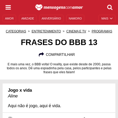
AMOR
AMIZADE
ANIVERSÁRIO
NAMORO
MAIS
SENTIMENTOS
LEGENDAS
DATAS ESPECIAIS
CATEGORIAS
ENTRETENIMENTO
CINEMA E TV
PROGRAMAS
UNIVERSO FEMININO
AUTOAJUDA
DESCULPAS
FRASES DO BBB 13
MENSAGENS E FRASES
MENSAGENS DE ANIVERSÁRIO
COMPARTILHAR
ENTRETENIMENTO
FAMOSOS
BÍBLIA
E mais uma vez, o BBB volta! O reality, que existe desde de 2000, passa
todos os anos. Dê uma espiadinha pela casa, pelos participantes e pelas
frases que eles falam!
Jogo x vida
Aline
Aqui não é jogo, aqui é vida.