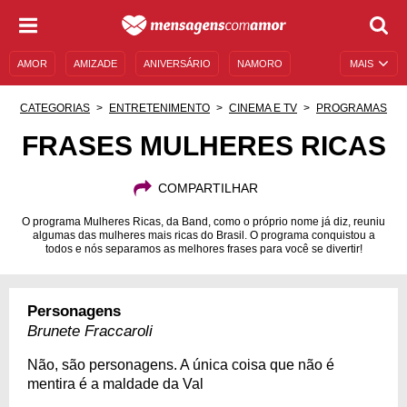
AMOR
AMIZADE
ANIVERSÁRIO
NAMORO
MAIS
SENTIMENTOS
LEGENDAS
DATAS ESPECIAIS
CATEGORIAS
ENTRETENIMENTO
CINEMA E TV
PROGRAMAS
UNIVERSO FEMININO
AUTOAJUDA
DESCULPAS
FRASES MULHERES RICAS
MENSAGENS E FRASES
MENSAGENS DE ANIVERSÁRIO
COMPARTILHAR
ENTRETENIMENTO
FAMOSOS
BÍBLIA
O programa Mulheres Ricas, da Band, como o próprio nome já diz, reuniu
algumas das mulheres mais ricas do Brasil. O programa conquistou a
todos e nós separamos as melhores frases para você se divertir!
Personagens
Brunete Fraccaroli
Não, são personagens. A única coisa que não é
mentira é a maldade da Val