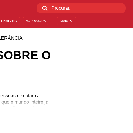
 FEMININO
AUTOAJUDA
MAIS
LERÂNCIA
SOBRE O
pessoas discutam a
 que o mundo inteiro já
m em não aprender e em
iculdades para entender
ar. Avalie o papel das
indo uma realidade mais