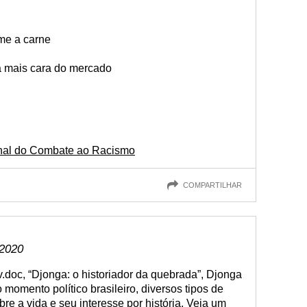
ome a carne
 a mais cara do mercado
onal do Combate ao Racismo
COMPARTILHAR
 2020
oc, “Djonga: o historiador da quebrada”, Djonga
o momento político brasileiro, diversos tipos de
bre a vida e seu interesse por história. Veja um