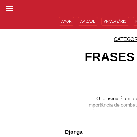
AMOR
AMIZADE
ANIVERSÁRIO
DESCULPAS
MENSAGENS E FRASES
CATEGOR
FRASES
O racismo é um pr
importância de combatê
tenha entendido que e
não estudar. Se você c
por que o mundo preci
pessoas pretas na soci
Djonga