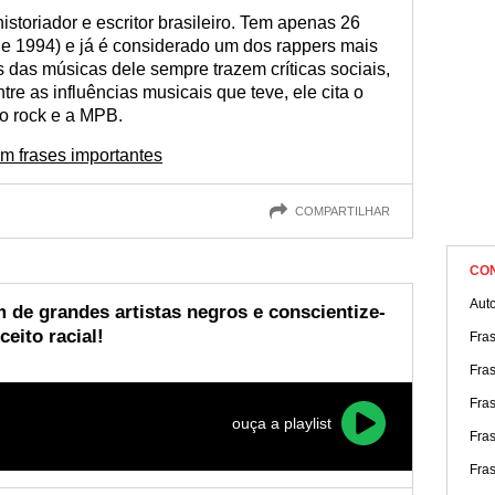
justa.
historiador e escritor brasileiro. Tem apenas 26
de 1994) e já é considerado um dos rappers mais
as das músicas dele sempre trazem críticas sociais,
re as influências musicais que teve, ele cita o
 o rock e a MPB.
om frases importantes
COMPARTILHAR
CO
Aut
m de grandes artistas negros e conscientize-
eito racial!
Fras
Fras
Fra
ouça a playlist
Fras
Fra