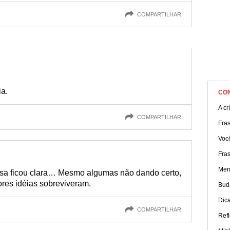
COMPARTILHAR
ia.
CO
A cr
COMPARTILHAR
Fras
Você
Fras
Men
isa ficou clara… Mesmo algumas não dando certo,
ores idéias sobreviveram.
Bud
Dic
COMPARTILHAR
Refl