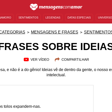
NAMORO
SENTIMENTOS
LEGENDAS
DATAS ESPECIAIS
UNIVERSO
MENSAGENS DE ANIVERSÁRIO
ENTRETENIMENTO
FAMOSOS
BÍBLIA
CATEGORIAS
MENSAGENS E FRASES
SENTIMENTO
FRASES SOBRE IDEIA
VER VÍDEO
COMPARTILHAR
a, e não é a do gênio! Ideias vê de dentro da gente, o nosso es
intelectual.
os tolos expandem-nas.