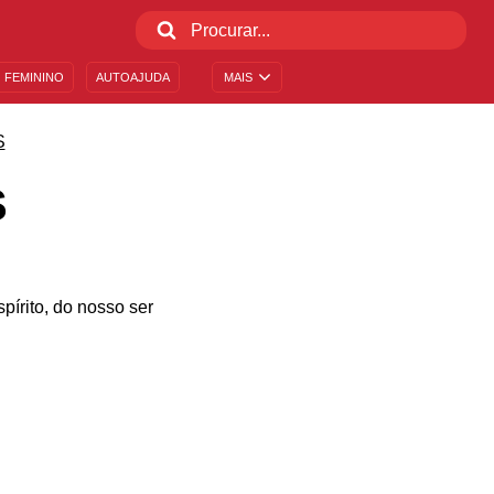
 FEMININO
AUTOAJUDA
MAIS
S
S
pírito, do nosso ser