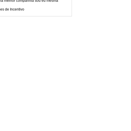
ha melhor companhia sou eu mesma
es de Incentivo