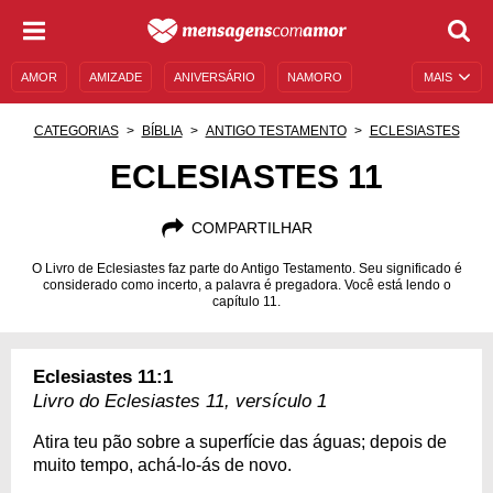
AMOR
AMIZADE
ANIVERSÁRIO
NAMORO
MAIS
SENTIMENTOS
LEGENDAS
DATAS ESPECIAIS
CATEGORIAS
BÍBLIA
ANTIGO TESTAMENTO
ECLESIASTES
UNIVERSO FEMININO
AUTOAJUDA
DESCULPAS
ECLESIASTES 11
MENSAGENS E FRASES
MENSAGENS DE ANIVERSÁRIO
COMPARTILHAR
ENTRETENIMENTO
FAMOSOS
BÍBLIA
O Livro de Eclesiastes faz parte do Antigo Testamento. Seu significado é
considerado como incerto, a palavra é pregadora. Você está lendo o
capítulo 11.
Eclesiastes 11:1
Livro do Eclesiastes 11, versículo 1
Atira teu pão sobre a superfície das águas; depois de
muito tempo, achá-lo-ás de novo.