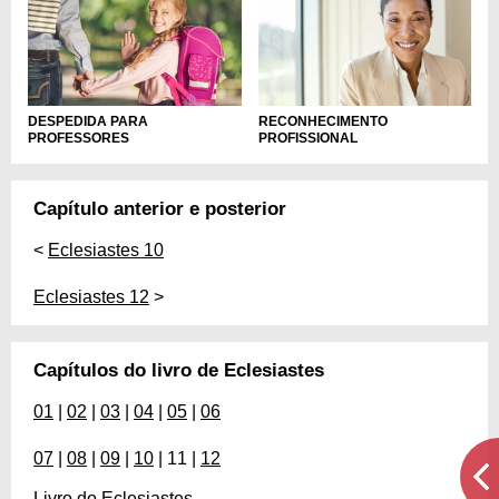
DESPEDIDA PARA
RECONHECIMENTO
PROFESSORES
PROFISSIONAL
Capítulo anterior e posterior
<
Eclesiastes 10
Eclesiastes 12
>
Capítulos do livro de Eclesiastes
01
|
02
|
03
|
04
|
05
|
06
07
|
08
|
09
|
10
| 11 |
12
Livro do Eclesiastes