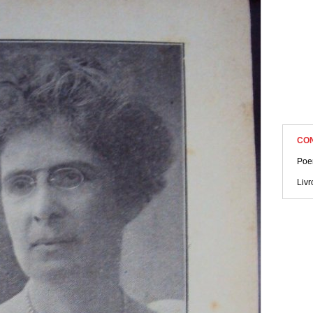
CO
Poe
Liv