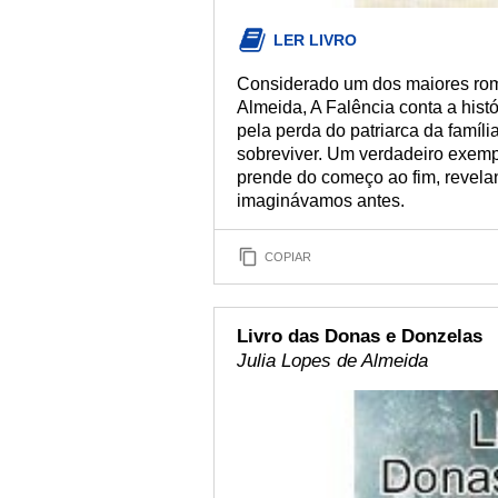
LER LIVRO
Considerado um dos maiores roma
Almeida, A Falência conta a his
pela perda do patriarca da famíli
sobreviver. Um verdadeiro exemp
prende do começo ao fim, revela
imaginávamos antes.
COPIAR
Livro das Donas e Donzelas
Julia Lopes de Almeida