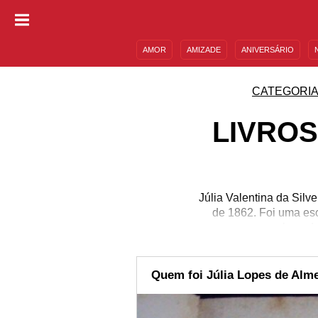
AMOR
AMIZADE
ANIVERSÁRIO
DESCULPAS
MENSAGENS E FRASES
CATEGORI
LIVROS
Júlia Valentina da Sil
de 1862. Foi uma escr
aclamadas
Quem foi Júlia Lopes de Alm