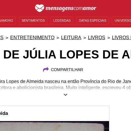
NAMORO
SENTIMENTOS
LEGENDAS
DATAS ESPECIAIS
UNIVERSO
MENSAGENS DE ANIVERSÁRIO
ENTRETENIMENTO
FAMOSOS
BÍBLIA
AS
ENTRETENIMENTO
LEITURA
LIVROS
LIVROS
 DE JÚLIA LOPES DE 
COMPARTILHAR
veira Lopes de Almeida nasceu na então Província do Rio de Jan
itora e abolicionista brasileira. Muito inteligente, escreveu 4 ob
 pela crítica até hoje. Confira o enredo de cada um dos seus li
eida