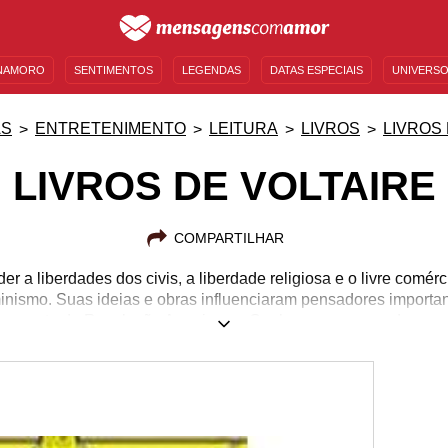
NAMORO
SENTIMENTOS
LEGENDAS
DATAS ESPECIAIS
UNIVERSO
MENSAGENS DE ANIVERSÁRIO
ENTRETENIMENTO
FAMOSOS
BÍBLIA
AS
ENTRETENIMENTO
LEITURA
LIVROS
LIVROS
LIVROS DE VOLTAIRE
COMPARTILHAR
r a liberdades dos civis, a liberdade religiosa e o livre comérc
minismo. Suas ideias e obras influenciaram pensadores importa
 quanto da Revolução Americana. Conheça um pouco do que e