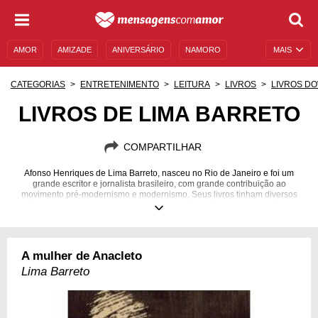
AMOR
AMIZADE
ANIVERSÁRIO
NAMORO
MAIS
SENTIMENTOS
LEGENDAS
DATAS ESPECIAIS
CATEGORIAS
ENTRETENIMENTO
LEITURA
LIVROS
LIVROS D
UNIVERSO FEMININO
AUTOAJUDA
DESCULPAS
LIVROS DE LIMA BARRETO
MENSAGENS E FRASES
MENSAGENS DE ANIVERSÁRIO
COMPARTILHAR
ENTRETENIMENTO
FAMOSOS
BÍBLIA
Afonso Henriques de Lima Barreto, nasceu no Rio de Janeiro e foi um
grande escritor e jornalista brasileiro, com grande contribuição ao
movimento pré-modernismo e modernismo. Seus livros tinham diversos
gêneros como romance, conto, crônica e sátira. Confira sua coletânea
aqui.
13/05/1881
01/11/1922
A mulher de Anacleto
Lima Barreto