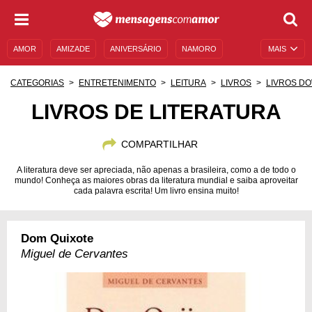
AMOR
AMIZADE
ANIVERSÁRIO
NAMORO
MAIS
SENTIMENTOS
LEGENDAS
DATAS ESPECIAIS
CATEGORIAS
ENTRETENIMENTO
LEITURA
LIVROS
LIVROS D
UNIVERSO FEMININO
AUTOAJUDA
DESCULPAS
LIVROS DE LITERATURA
MENSAGENS E FRASES
MENSAGENS DE ANIVERSÁRIO
COMPARTILHAR
ENTRETENIMENTO
FAMOSOS
BÍBLIA
A literatura deve ser apreciada, não apenas a brasileira, como a de todo o
mundo! Conheça as maiores obras da literatura mundial e saiba aproveitar
cada palavra escrita! Um livro ensina muito!
Dom Quixote
Miguel de Cervantes