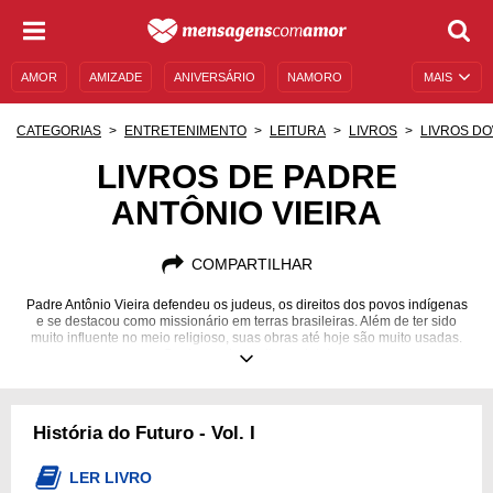
AMOR
AMIZADE
ANIVERSÁRIO
NAMORO
MAIS
SENTIMENTOS
LEGENDAS
DATAS ESPECIAIS
CATEGORIAS
ENTRETENIMENTO
LEITURA
LIVROS
LIVROS D
UNIVERSO FEMININO
AUTOAJUDA
DESCULPAS
LIVROS DE PADRE
ANTÔNIO VIEIRA
MENSAGENS E FRASES
MENSAGENS DE ANIVERSÁRIO
ENTRETENIMENTO
FAMOSOS
BÍBLIA
COMPARTILHAR
Padre Antônio Vieira defendeu os judeus, os direitos dos povos indígenas
e se destacou como missionário em terras brasileiras. Além de ter sido
muito influente no meio religioso, suas obras até hoje são muito usadas.
Conheça alguns livros dele!
História do Futuro - Vol. I
LER LIVRO