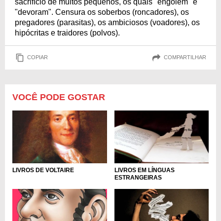
sacrifício de muitos pequenos, os quais "engolem" e
"devoram". Censura os soberbos (roncadores), os
pregadores (parasitas), os ambiciosos (voadores), os
hipócritas e traidores (polvos).
COPIAR
COMPARTILHAR
VOCÊ PODE GOSTAR
LIVROS DE VOLTAIRE
LIVROS EM LÍNGUAS
ESTRANGEIRAS