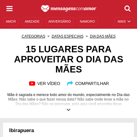
AMOR
AMIZADE
ANIVERSÁRIO
NAMORO
MAIS
SENTIMENTOS
LEGENDAS
DATAS ESPECIAIS
CATEGORIAS
DATAS ESPECIAIS
DIA DAS MÃES
UNIVERSO FEMININO
AUTOAJUDA
DESCULPAS
15 LUGARES PARA
APROVEITAR O DIA DAS
MENSAGENS E FRASES
MENSAGENS DE ANIVERSÁRIO
MÃES
ENTRETENIMENTO
FAMOSOS
BÍBLIA
VER VÍDEO
COMPARTILHAR
Mãe é sagrada e merece todo amor do mundo, especialmente no Dia das
Mães. Não sabe o que fazer nessa data? Não sabe onde levar a mãe no
Dia das Mães? Não se preocupe, pois aqui você encontra dicas
maravilhosas de passeios para levá-la para uma comemoração e
proporcionar um dia inesquecível. Afinal, a mulher da nossa vida merece o
melhor! Confira as opções que preparamos para você.
Ibirapuera