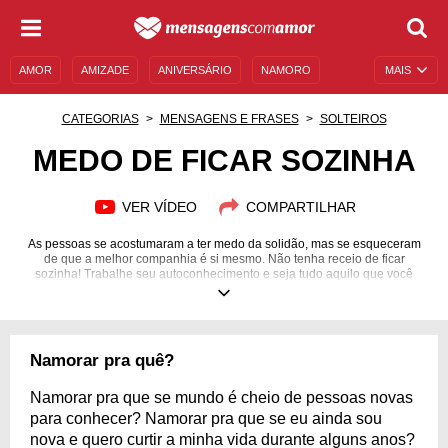
AMOR
AMIZADE
ANIVERSÁRIO
NAMORO
MAIS
SENTIMENTOS
LEGENDAS
DATAS ESPECIAIS
CATEGORIAS
MENSAGENS E FRASES
SOLTEIROS
UNIVERSO FEMININO
AUTOAJUDA
DESCULPAS
MEDO DE FICAR SOZINHA
MENSAGENS E FRASES
MENSAGENS DE ANIVERSÁRIO
VER VÍDEO
COMPARTILHAR
ENTRETENIMENTO
FAMOSOS
BÍBLIA
As pessoas se acostumaram a ter medo da solidão, mas se esqueceram
de que a melhor companhia é si mesmo. Não tenha receio de ficar
sozinha! Trabalhe seu autoconhecimento e seja tudo aquilo que você
precisa para se sentir completa, sem depender de ninguém!
Namorar pra quê?
Namorar pra que se mundo é cheio de pessoas novas
para conhecer? Namorar pra que se eu ainda sou
nova e quero curtir a minha vida durante alguns anos?