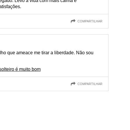
egado. Levo a vida com mais calma e
atisfações.
COMPARTILHAR
ho que ameace me tirar a liberdade. Não sou
solteiro é muito bom
COMPARTILHAR