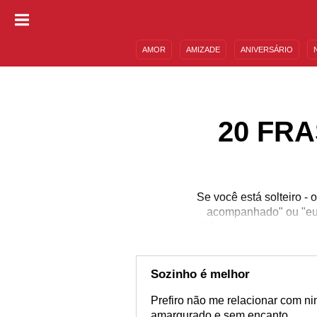
AMOR
AMIZADE
ANIVERSÁRIO
DESCULPAS
MENSAGENS E FRASES
20 FR
Se você está solteiro -
acompanhado" ou "eu 
Afinal, ao longo do t
que faz com que nós co
que nós deveríamos namo
solteiro diz e 
Sozinho é melhor
Prefiro não me relacionar com n
amargurado e sem encanto.