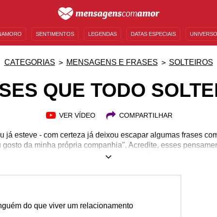
NAMORO
SENTIMENTOS
LEGENDAS
DATAS ESPECIAIS
UNIVERSO
MENSAGENS DE ANIVERSÁRIO
ENTRETENIMENTO
FAMOSOS
BÍBLIA
CATEGORIAS
MENSAGENS E FRASES
SOLTEIROS
ASES QUE TODO SOLTEI
VER VÍDEO
COMPARTILHAR
 ou já esteve - com certeza já deixou escapar algumas frases co
gosto da minha própria companhia". Acredite, esses pensament
empo da solteirice aprendemos muito sobre nós mesmos e sobre 
mecemos a soltar algumas pérolas por aí, principalmente quan
rar logo porque "ninguém é feliz sozinho". Continue lendo e co
temos certeza que, se você ainda não disse nenhuma, vai aderi
inguém do que viver um relacionamento