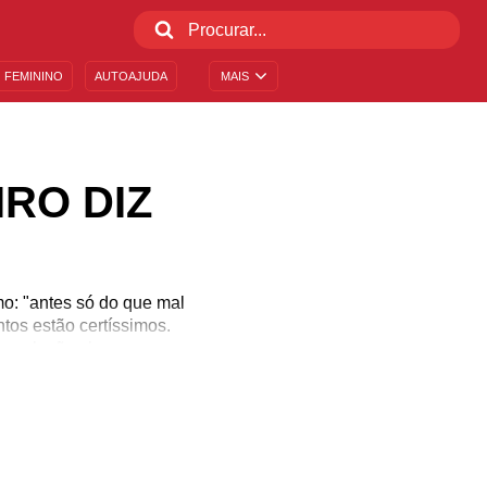
 FEMININO
AUTOAJUDA
MAIS
RO DIZ
mo: "antes só do que mal
os estão certíssimos.
as relações humanas, o
do alguém vem nos dizer
nfira 20 frases que todo
-las hoje mesmo!