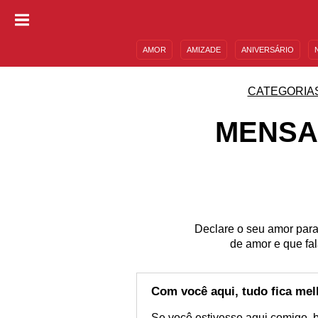
AMOR
AMIZADE
ANIVERSÁRIO
DESCULPAS
MENSAGENS E FRASES
CATEGORIA
MENSA
Declare o seu amor par
de amor e que fa
Com você aqui, tudo fica mel
Se você estivesse aqui comigo, b