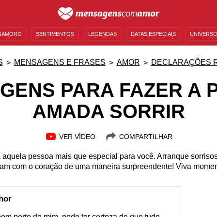
NAMORO
SENTIMENTOS
LEGENDAS
DATAS ESPECIAIS
UNIVERSO
MENSAGENS DE ANIVERSÁRIO
ENTRETENIMENTO
FAMOSOS
BÍBLIA
S
MENSAGENS E FRASES
AMOR
DECLARAÇÕES 
GENS PARA FAZER A 
AMADA SORRIR
VER VÍDEO
COMPARTILHAR
a aquela pessoa mais que especial para você. Arranque sorris
lam com o coração de uma maneira surpreendente! Viva moment
hor
em perto de mim, pode ter certeza de que tudo