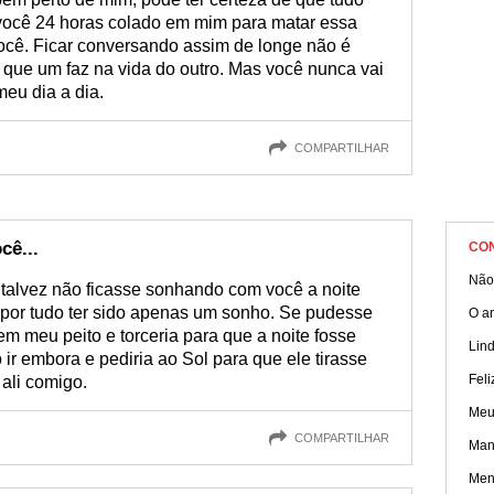
 você 24 horas colado em mim para matar essa
ocê. Ficar conversando assim de longe não é
a que um faz na vida do outro. Mas você nunca vai
meu dia a dia.
COMPARTILHAR
cê...
CO
Não 
talvez não ficasse sonhando com você a noite
a por tudo ter sido apenas um sonho. Se pudesse
O a
em meu peito e torceria para que a noite fosse
Lin
 ir embora e pediria ao Sol para que ele tirasse
Fel
 ali comigo.
Meu
COMPARTILHAR
Mane
Men