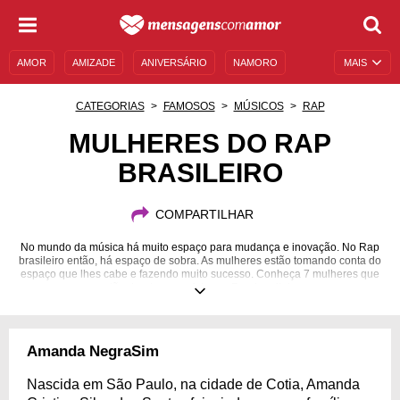
AMOR
AMIZADE
ANIVERSÁRIO
NAMORO
MAIS
SENTIMENTOS
LEGENDAS
DATAS ESPECIAIS
CATEGORIAS
FAMOSOS
MÚSICOS
RAP
UNIVERSO FEMININO
AUTOAJUDA
DESCULPAS
MULHERES DO RAP
BRASILEIRO
MENSAGENS E FRASES
MENSAGENS DE ANIVERSÁRIO
ENTRETENIMENTO
FAMOSOS
BÍBLIA
COMPARTILHAR
No mundo da música há muito espaço para mudança e inovação. No Rap
brasileiro então, há espaço de sobra. As mulheres estão tomando conta do
espaço que lhes cabe e fazendo muito sucesso. Conheça 7 mulheres que
estão dando o que falar no Rap brasileiro.
Amanda NegraSim
Nascida em São Paulo, na cidade de Cotia, Amanda