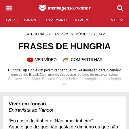
AMOR
AMIZADE
ANIVERSÁRIO
NAMORO
MAIS
SENTIMENTOS
LEGENDAS
DATAS ESPECIAIS
CATEGORIAS
FAMOSOS
MÚSICOS
RAP
UNIVERSO FEMININO
AUTOAJUDA
DESCULPAS
FRASES DE HUNGRIA
MENSAGENS E FRASES
MENSAGENS DE ANIVERSÁRIO
VER VÍDEO
COMPARTILHAR
ENTRETENIMENTO
FAMOSOS
BÍBLIA
Hungria Hip Hop é um jovem rapper que trouxe inovação para o cenário
musical do Brasil. Com grandes sucessos ao lado de estrelas, como
Gusttavo Lima, Mano Brown e Claudia Leitte, ele conquistou uma legião
de fãs. Com um estilo leve e que emana positividade, Hungria traz um
olhar mais otimista em suas composições. O objetivo de suas músicas é
levar felicidade e deixar a energia de quem escuta lá no alto. A
personalidade do cantor tem tudo a ver com o que prega: ele é conhecido
por seu jeito talentoso, simpático e muito verdadeiro. Por isso, suas falas,
Viver em função
seja nas músicas ou nas declarações à imprensa, não escondem quem
ele é. Torne-se ainda mais fã com frases de Hungria Hip Hop.
Entrevista ao Yahoo!
26/05/1991
“Eu gosto do dinheiro. Não amo dinheiro”
Aquele que diz que não gosta de dinheiro ou que não