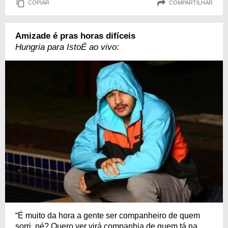
COPIAR
COMPARTILHAR
Amizade é pras horas difíceis
Hungria para IstoÉ ao vivo:
“É muito da hora a gente ser companheiro de quem
sorri, né? Quero ver virá companhia de quem tá na