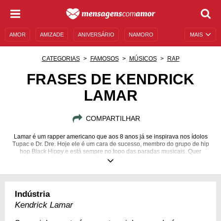
AMOR
AMIZADE
ANIVERSÁRIO
NAMORO
MAIS
SENTIMENTOS
LEGENDAS
DATAS ESPECIAIS
CATEGORIAS
FAMOSOS
MÚSICOS
RAP
UNIVERSO FEMININO
AUTOAJUDA
DESCULPAS
FRASES DE KENDRICK
LAMAR
MENSAGENS E FRASES
MENSAGENS DE ANIVERSÁRIO
ENTRETENIMENTO
FAMOSOS
BÍBLIA
COMPARTILHAR
Lamar é um rapper americano que aos 8 anos já se inspirava nos ídolos
Tupac e Dr. Dre. Hoje ele é um cara de sucesso, membro do grupo de hip
hop Black Hippy e está sempre no topo das paradas musicais. Quer
conhecer melhor o famoso King Kendrick? Confira os melhores
pensamentos do cantor!
17/06/1987
Indústria
Kendrick Lamar