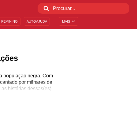
 FEMININO
AUTOAJUDA
MAIS
ações
 da população negra. Com
é cantado por milhares de
as histórias dessas(es)
escrevem.
os informações sobre
xemos celebridades
e até cantar junto, para
sicas do rap. Se você
sicas feitas em outros