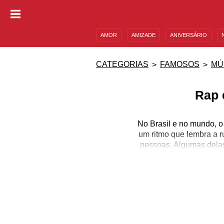
AMOR
AMIZADE
ANIVERSÁRIO
DESCULPAS
MENSAGENS E FRASES
CATEGORIAS
FAMOSOS
MÚ
Rap 
No Brasil e no mundo, o
um ritmo que lembra a ru
pessoas. Algumas delas
artistas
Ainda que o gênero 
cantores e cantor
internacionais, mas tam
quem não é fluente e
ainda não conhece ess