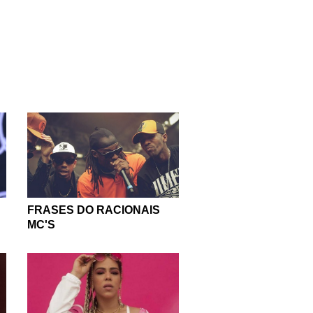
oas que cantam pode te
s, conhecer as melhores
proveite o material que
da mais fazendo parte de
nteressa por homens e
goria é perfeita.
você pode ouvir, curtir,
FRASES DO RACIONAIS
MC'S