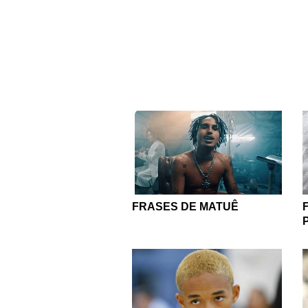
gêneros e em como o r
Por meio dessa categor
músicas (se é que você
separamos até para ter 
uma parcela da popul
mulheres empoder
Conheça o trabalho das 
FRASES DE MATUÊ