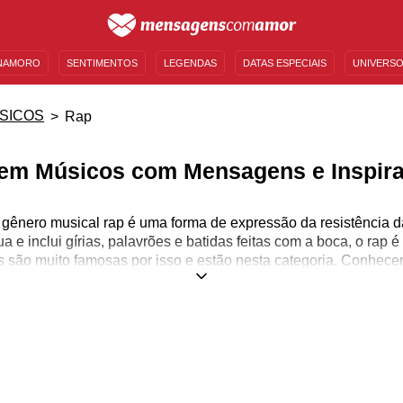
NAMORO
SENTIMENTOS
LEGENDAS
DATAS ESPECIAIS
UNIVERSO
MENSAGENS DE ANIVERSÁRIO
ENTRETENIMENTO
FAMOSOS
BÍBLIA
SICOS
Rap
em Músicos com Mensagens e Inspir
 gênero musical rap é uma forma de expressão da resistência
a e inclui gírias, palavrões e batidas feitas com a boca, o rap 
 são muito famosas por isso e estão nesta categoria. Conhecer 
 é essencial para compreender do que se trata as músicas que 
seja muito discriminado por parte da população, aqui separam
as, como fizemos com todos os outros gêneros musicais. Trou
bém brasileiras, para que possamos apoiar a produção nacional 
m outros idiomas e não consegue acompanhar a rapidez das mú
e gênero e acredita que não se interessa por ele, pense nas mú