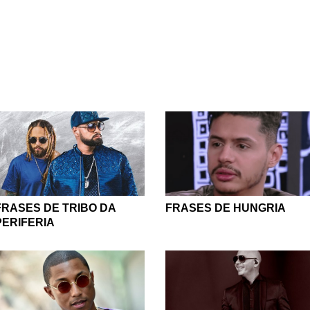
ap aparece em alguns trechos delas. Saber quem são as pess
animar mais para conhecer o ritmo e a batida.
ia do site, você pode compartilhar informações com seus amigo
 já não conhece) e se sentir mais próxima(o) dos seus ídolos. A
uma ideia de como as pessoas famosas se tornam famosas, ain
ação que sofre preconceito racial e de classe. Para quem se i
adas, que fazem a própria voz ser ouvida e admirada, essa cate
pessoas em quem você pode se inspirar e as músicas de rap que 
cantar junto, aprender a letra, reproduzir a batida e resistir.
FRASES DE TRIBO DA
FRASES DE HUNGRIA
PERIFERIA