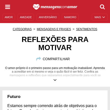
AMOR
AMIZADE
ANIVERSÁRIO
NAMORO
MAIS
SENTIMENTOS
LEGENDAS
DATAS ESPECIAIS
CATEGORIAS
MENSAGENS E FRASES
SENTIMENTOS
UNIVERSO FEMININO
AUTOAJUDA
DESCULPAS
REFLEXÕES PARA
MOTIVAR
MENSAGENS E FRASES
MENSAGENS DE ANIVERSÁRIO
ENTRETENIMENTO
FAMOSOS
BÍBLIA
COMPARTILHAR
O amor-próprio é o primeiro passo para um motivação inabalável. Aprenda
a acreditar em si mesmo e veja o quão fácil é ser feliz. Confira as
mensagens e reflexões que separamos especialmente para você se
motivar cada vez mais!
Futuro
Estamos sempre correndo atrás de objetivos para o