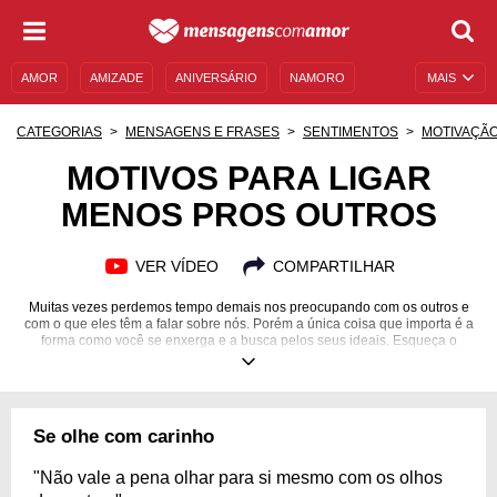
AMOR
AMIZADE
ANIVERSÁRIO
NAMORO
MAIS
SENTIMENTOS
LEGENDAS
DATAS ESPECIAIS
CATEGORIAS
MENSAGENS E FRASES
SENTIMENTOS
MOTIVAÇÃ
UNIVERSO FEMININO
AUTOAJUDA
DESCULPAS
MOTIVOS PARA LIGAR
MENOS PROS OUTROS
MENSAGENS E FRASES
MENSAGENS DE ANIVERSÁRIO
ENTRETENIMENTO
FAMOSOS
BÍBLIA
VER VÍDEO
COMPARTILHAR
Muitas vezes perdemos tempo demais nos preocupando com os outros e
com o que eles têm a falar sobre nós. Porém a única coisa que importa é a
forma como você se enxerga e a busca pelos seus ideais. Esqueça o
mundo ao seu redor por um instante e concentre sua energia no que é
importante para você.
Se olhe com carinho
"Não vale a pena olhar para si mesmo com os olhos