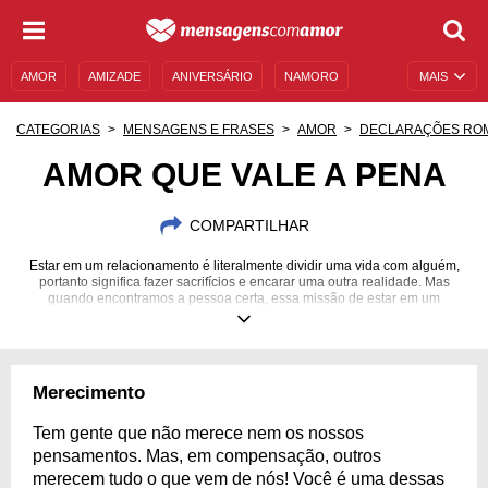
AMOR
AMIZADE
ANIVERSÁRIO
NAMORO
MAIS
SENTIMENTOS
LEGENDAS
DATAS ESPECIAIS
CATEGORIAS
MENSAGENS E FRASES
AMOR
DECLARAÇÕES RO
UNIVERSO FEMININO
AUTOAJUDA
DESCULPAS
AMOR QUE VALE A PENA
MENSAGENS E FRASES
MENSAGENS DE ANIVERSÁRIO
COMPARTILHAR
ENTRETENIMENTO
FAMOSOS
BÍBLIA
Estar em um relacionamento é literalmente dividir uma vida com alguém,
portanto significa fazer sacrifícios e encarar uma outra realidade. Mas
quando encontramos a pessoa certa, essa missão de estar em um
relacionamento torna-se a coisa mais fácil do mundo, e tudo vale a pena!
Merecimento
Tem gente que não merece nem os nossos
pensamentos. Mas, em compensação, outros
merecem tudo o que vem de nós! Você é uma dessas