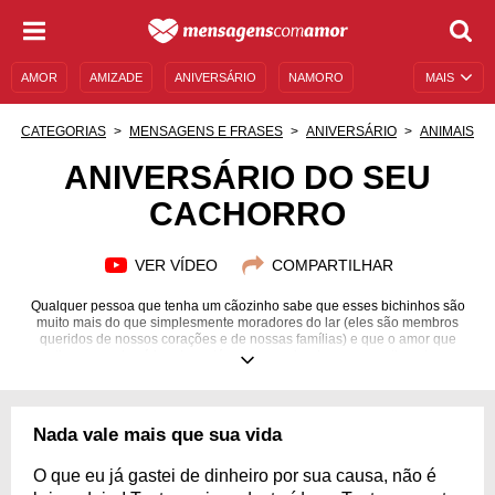
AMOR
AMIZADE
ANIVERSÁRIO
NAMORO
MAIS
SENTIMENTOS
LEGENDAS
DATAS ESPECIAIS
CATEGORIAS
MENSAGENS E FRASES
ANIVERSÁRIO
ANIMAIS
UNIVERSO FEMININO
AUTOAJUDA
DESCULPAS
ANIVERSÁRIO DO SEU
CACHORRO
MENSAGENS E FRASES
MENSAGENS DE ANIVERSÁRIO
ENTRETENIMENTO
FAMOSOS
BÍBLIA
VER VÍDEO
COMPARTILHAR
Qualquer pessoa que tenha um cãozinho sabe que esses bichinhos são
muito mais do que simplesmente moradores do lar (eles são membros
queridos de nossos corações e de nossas famílias) e que o amor que
sentimos por eles é igual ou até mesmo maior do que o sentimento que
temos por outros seres humanos! E por isso, quando chega o dia do
aniversário do nosso cachorro, o que mais queremos é celebrar e
demonstrar para o mundo como somos gratos por termos um ser tão único
e especial em nossas vidas. Portanto confira lindas mensagens de
Nada vale mais que sua vida
aniversário para o seu cachorro e faça o dia dele ser ainda mais incrível.
O que eu já gastei de dinheiro por sua causa, não é