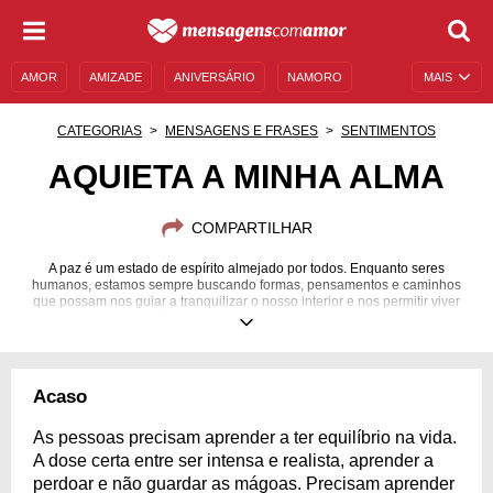
AMOR
AMIZADE
ANIVERSÁRIO
NAMORO
MAIS
SENTIMENTOS
LEGENDAS
DATAS ESPECIAIS
CATEGORIAS
MENSAGENS E FRASES
SENTIMENTOS
UNIVERSO FEMININO
AUTOAJUDA
DESCULPAS
AQUIETA A MINHA ALMA
MENSAGENS E FRASES
MENSAGENS DE ANIVERSÁRIO
COMPARTILHAR
ENTRETENIMENTO
FAMOSOS
BÍBLIA
A paz é um estado de espírito almejado por todos. Enquanto seres
humanos, estamos sempre buscando formas, pensamentos e caminhos
que possam nos guiar a tranquilizar o nosso interior e nos permitir viver
com mais calma. Há dias em que olhamos para o céu e pedimos em
silêncio: "Aquieta a minha alma", acreditando que algum poder divino irá
fazer isso por nós. Porém somente nós mesmos podemos encontrar o
ponto de equilíbrio perfeito capaz de trazer serenidade ao nosso espírito.
Se você está buscando alguma forma de fazer a maré acalmar dentro de si
Acaso
mesmo, continue lendo essa página e encontre reflexões que te ajudarão
a aquietar a sua preciosa alma!
As pessoas precisam aprender a ter equilíbrio na vida.
A dose certa entre ser intensa e realista, aprender a
perdoar e não guardar as mágoas. Precisam aprender