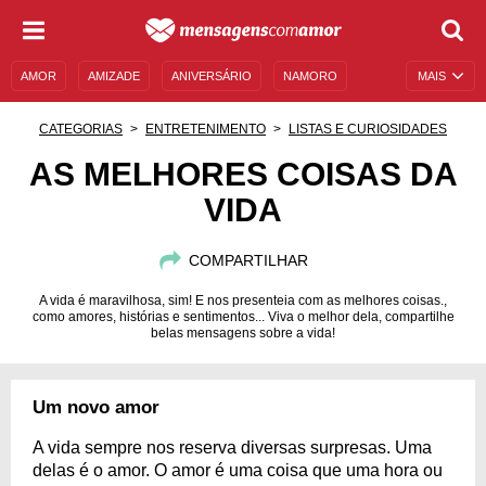
AMOR
AMIZADE
ANIVERSÁRIO
NAMORO
MAIS
SENTIMENTOS
LEGENDAS
DATAS ESPECIAIS
CATEGORIAS
ENTRETENIMENTO
LISTAS E CURIOSIDADES
UNIVERSO FEMININO
AUTOAJUDA
DESCULPAS
AS MELHORES COISAS DA
VIDA
MENSAGENS E FRASES
MENSAGENS DE ANIVERSÁRIO
ENTRETENIMENTO
FAMOSOS
BÍBLIA
COMPARTILHAR
A vida é maravilhosa, sim! E nos presenteia com as melhores coisas.,
como amores, histórias e sentimentos... Viva o melhor dela, compartilhe
belas mensagens sobre a vida!
Um novo amor
A vida sempre nos reserva diversas surpresas. Uma
delas é o amor. O amor é uma coisa que uma hora ou