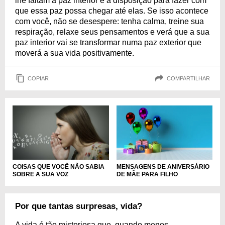
lhe faltam a paz interior e a disposição para fazer com
que essa paz possa chegar até elas. Se isso acontece
com você, não se desespere: tenha calma, treine sua
respiração, relaxe seus pensamentos e verá que a sua
paz interior vai se transformar numa paz exterior que
moverá a sua vida positivamente.
COPIAR
COMPARTILHAR
MENSAGENS DE ANIVERSÁRIO
COISAS QUE VOCÊ NÃO SABIA
DE MÃE PARA FILHO
SOBRE A SUA VOZ
Por que tantas surpresas, vida?
A vida é tão misteriosa que, quando menos