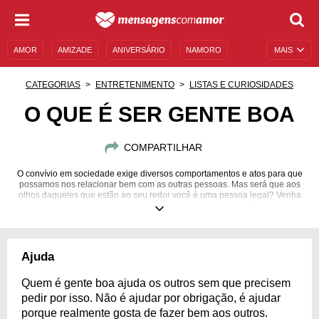
AMOR
AMIZADE
ANIVERSÁRIO
NAMORO
MAIS
SENTIMENTOS
LEGENDAS
DATAS ESPECIAIS
CATEGORIAS
ENTRETENIMENTO
LISTAS E CURIOSIDADES
UNIVERSO FEMININO
AUTOAJUDA
DESCULPAS
O QUE É SER GENTE BOA
MENSAGENS E FRASES
MENSAGENS DE ANIVERSÁRIO
COMPARTILHAR
ENTRETENIMENTO
FAMOSOS
BÍBLIA
O convívio em sociedade exige diversos comportamentos e atos para que
possamos nos relacionar bem com as outras pessoas. Mas será que aos
olhos daqueles que estão ao seu redor você é uma pessoa legal? Venha
saber mais sobre a definição de gente boa e descubra se você se encaixa!
Ajuda
Quem é gente boa ajuda os outros sem que precisem
pedir por isso. Não é ajudar por obrigação, é ajudar
porque realmente gosta de fazer bem aos outros.