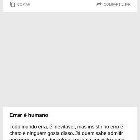
COPIAR
COMPARTILHAR
Errar é humano
Todo mundo erra, é inevitável, mas insistir no erro é
chato e ninguém gosta disso. Já quem sabe admitir
que errou e pede desculpas costuma ser visto como