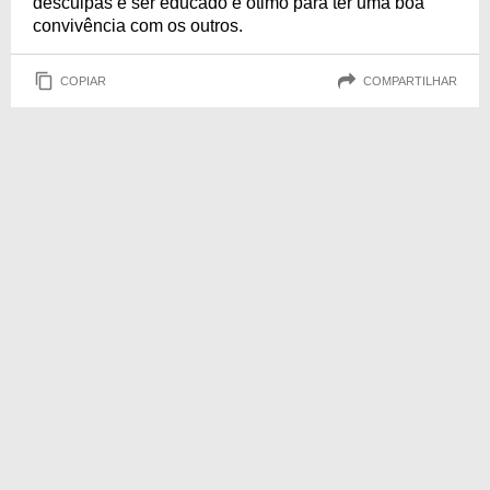
desculpas e ser educado é ótimo para ter uma boa
convivência com os outros.
COPIAR
COMPARTILHAR