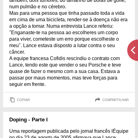
também, dois tumores, do tamanho de bolas de golfe,
num pulmão e no cérebro.
Mas para uma pessoa que tinha passado toda a vida
em cima de uma bicicleta, render-se à doença não era
a opção a tomar. Numa entrevista Lance referiu:
"Enganaste-te na pessoa ao escolheres um corpo
para viver, cometeste um erro porque escolheste o
meu". Lance estava disposto a lutar contra o seu
câncer.
A equipe francesa Cofidis rescindiu o contrato com
Lance, tendo este que vender o seu Porsche e teve
quase de fazer o mesmo com a sua casa. Estava a
passar por maus momentos, mas teve forças para
seguir em frente.
COPIAR
COMPARTILHAR
Doping - Parte I
Uma reportagem publicada pelo jornal francês lÉquipe
no dia 23 de agosto de 2005 afirmava que Lance