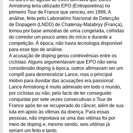
Armstrong teria utilizado EPO (Eritropoietina) no
primeiro Tour de France que venceu, em 1999. A
análise, feita pelo Laboratório Nacional de Detecção
de Dopagem (LNDD) de Chatenay-Malabryy (França),
tomou por base amostras de urina congelada, colhidas
do corredor um pouco antes do início e durante a
competição. À época, não havia tecnologia disponível
para esse tipo de análise.
A acusação de doping gerou controvérsias entre os
ciclistas. Alguns argumentavam que EPO não seria
considerado doping à época, outros afirmavam ser um
complô para desmoralizar Lance, mas o principal
motivo para duvidar das acusações era passional:
Lance Armstrong é muito admirado em todo o mundo,
por ciclistas ou não, pelo facto de ter conseguido
conquistar por sete vezes consecutivas o Tour de
France após ter-se recuperado do câncer, além de sua
luta em apoio às vítimas da doença. Para essas
pessoas, não importava se uma das vitórias foi por
meio de doping e, mesmo sendo, seis vitórias já
seriam um feito e tanto.