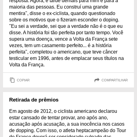
resposta. Agora, é tarde demais para mim e para a
maioria das pessoas. Eu construí uma grande
mentira", disse o ex-ciclista, quando questionado
sobre os motivos que o fizeram esconder o doping.
"Eu sei a verdade, sei que a verdade não é o que eu
disse. A história foi tão perfeita por tanto tempo. Você
supera uma doença, vence a Volta da França sete
vezes, tem um casamento perfeito... é a história
perfeita", completou o americano, que teve câncer
testicular em 1996, antes de emplacar seus títulos na
Volta da França.
COPIAR
COMPARTILHAR
Retirada de prêmios
Em agosto de 2012, o ciclista americano declarou
estar cansado de tentar provar, ano após ano,
acusação após acusação, a sua inocência nos casos
de dopping. Com isso, o atleta heptacampeão do Tour
de France deverá ser considerado culpado das