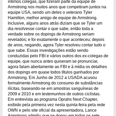
íntimos colegas, que fizeram parte da equipe de
Armstrong nos muitos anos que competiram juntos na
equipe USA, sendo um deles o veterano Tyler
Hamilton, melhor amigo de equipe de Armstrong.
Inclusive, alguns anos atrás diziam que se Tyler um
dia resolvesse contar o que sabe, então toda a
verdade sobre os dopings de Armstrong seriam
revelados; e foi exatamente o que aconteceu; depois
de anos, negando, agora Tyler resolveu contar tudo o
que sabe. Essas investigações estão sendo
conduzidas pelo FBI e vários outros dos ex-colegas de
equipe, que nunca antes quiseram se pronunciar,
agora falam abertamente ao FBI e à mídia os detalhes
dos dopings em quase todos títulos ganhados por
Armstrong. Em Junho de 2012 a USADA acusou
formalmente Armstrong do consumo de substâncias
ilícitas, baseando-se em amostras sanguíneas de
2009 e 2010 e em testemunhos de outros ciclistas.
Em entrevista ao programa Oprahs Next Chapter,
exibido pela primeira vez nesta quinta-feira pela rede
OWN e pelo site oficial da apresentadora, Lance
Armstrong admitiu que se dopou em todos os sete