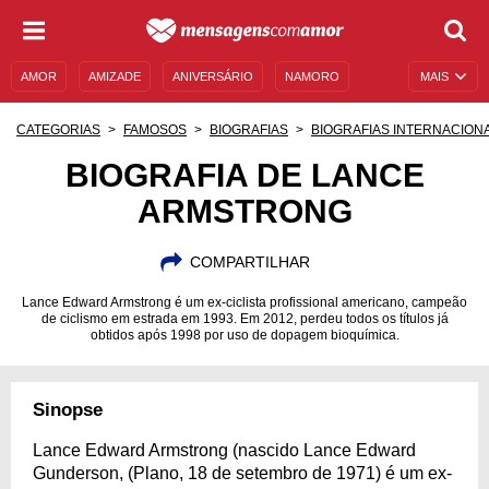
AMOR
AMIZADE
ANIVERSÁRIO
NAMORO
MAIS
SENTIMENTOS
LEGENDAS
DATAS ESPECIAIS
CATEGORIAS
FAMOSOS
BIOGRAFIAS
BIOGRAFIAS INTERNACIONA
UNIVERSO FEMININO
AUTOAJUDA
DESCULPAS
BIOGRAFIA DE LANCE
ARMSTRONG
MENSAGENS E FRASES
MENSAGENS DE ANIVERSÁRIO
ENTRETENIMENTO
FAMOSOS
BÍBLIA
COMPARTILHAR
Lance Edward Armstrong é um ex-ciclista profissional americano, campeão
de ciclismo em estrada em 1993. Em 2012, perdeu todos os títulos já
obtidos após 1998 por uso de dopagem bioquímica.
Sinopse
Lance Edward Armstrong (nascido Lance Edward
Gunderson, (Plano, 18 de setembro de 1971) é um ex-