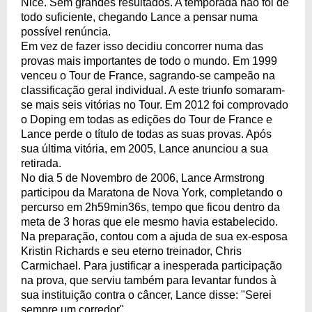
Nice. Sem grandes resultados. A temporada não foi de
todo suficiente, chegando Lance a pensar numa
possível renúncia.
Em vez de fazer isso decidiu concorrer numa das
provas mais importantes de todo o mundo. Em 1999
venceu o Tour de France, sagrando-se campeão na
classificação geral individual. A este triunfo somaram-
se mais seis vitórias no Tour. Em 2012 foi comprovado
o Doping em todas as edições do Tour de France e
Lance perde o título de todas as suas provas. Após
sua última vitória, em 2005, Lance anunciou a sua
retirada.
No dia 5 de Novembro de 2006, Lance Armstrong
participou da Maratona de Nova York, completando o
percurso em 2h59min36s, tempo que ficou dentro da
meta de 3 horas que ele mesmo havia estabelecido.
Na preparação, contou com a ajuda de sua ex-esposa
Kristin Richards e seu eterno treinador, Chris
Carmichael. Para justificar a inesperada participação
na prova, que serviu também para levantar fundos à
sua instituição contra o câncer, Lance disse: "Serei
sempre um corredor".