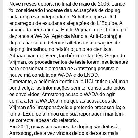
Nove meses depois, no final de maio de 2006, Lance
foi considerado inocente das acusações de doping
pela empresa independente Scholten, que a UCI
encarregou de estudar as alegações do L´Equipe. A
advogada neerlandesa Emile Vrijman, que chefiou por
dez anos a WADA (Agência Mundial Anti-Doping) e
depois passou a defender atletas de acusações de
doping, trabalhou no relatório junto ao cientista
Adriaan van der Veen, também neerlandês. Segundo
Vrijman, os procedimentos de teste foram insuficientes
para considerar a amostra de Armstrong positiva e
houve má conduta da WADA e do LNDD.
Entretanto, a polémica continua: a UCI criticou Vrijman
por divulgar as informações sem ter consultado todos
os envolvidos; Armstrong acusa a WADA de agir
contra a lei; a WADA afirma que as acusações de
Vrijman são irresponsáveis e pretende processá-la; o
jornal LÉquipe afirmou que sua reportagem mantém-
se correcta, apesar do relatório.
Em 2011, novas acusações de doping são feitas à
Armstrong, desta vez vindas de dois de seus mais