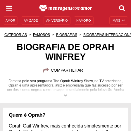
AMOR
AMIZADE
ANIVERSÁRIO
NAMORO
MAIS
SENTIMENTOS
LEGENDAS
DATAS ESPECIAIS
CATEGORIAS
FAMOSOS
BIOGRAFIAS
BIOGRAFIAS INTERNACIONA
UNIVERSO FEMININO
AUTOAJUDA
DESCULPAS
BIOGRAFIA DE OPRAH
WINFREY
MENSAGENS E FRASES
MENSAGENS DE ANIVERSÁRIO
ENTRETENIMENTO
FAMOSOS
BÍBLIA
COMPARTILHAR
Famosa pelo seu programa The Oprah Winfrey Show, na TV americana,
Oprah é uma apresentadora, atriz e empresária que faz sucesso por ser
um dos ícones negros com destaque mundialmente pela televisão. Venha
saber mais sobre ela com sua biografia!
29/01/1954
Quem é Oprah?
Oprah Gail Winfrey, mais conhecida simplesmente por