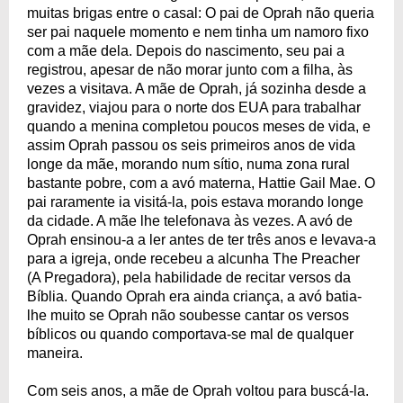
muitas brigas entre o casal: O pai de Oprah não queria
ser pai naquele momento e nem tinha um namoro fixo
com a mãe dela. Depois do nascimento, seu pai a
registrou, apesar de não morar junto com a filha, às
vezes a visitava. A mãe de Oprah, já sozinha desde a
gravidez, viajou para o norte dos EUA para trabalhar
quando a menina completou poucos meses de vida, e
assim Oprah passou os seis primeiros anos de vida
longe da mãe, morando num sítio, numa zona rural
bastante pobre, com a avó materna, Hattie Gail Mae. O
pai raramente ia visitá-la, pois estava morando longe
da cidade. A mãe lhe telefonava às vezes. A avó de
Oprah ensinou-a a ler antes de ter três anos e levava-a
para a igreja, onde recebeu a alcunha The Preacher
(A Pregadora), pela habilidade de recitar versos da
Bíblia. Quando Oprah era ainda criança, a avó batia-
lhe muito se Oprah não soubesse cantar os versos
bíblicos ou quando comportava-se mal de qualquer
maneira.
Com seis anos, a mãe de Oprah voltou para buscá-la.