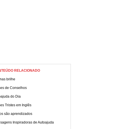
NTEÚDO RELACIONADO
nas brilhe
ses de Conselhos
oajuda do Dia
es Tristes em Inglês
los são aprendizados
sagens Inspiradoras de Autoajuda