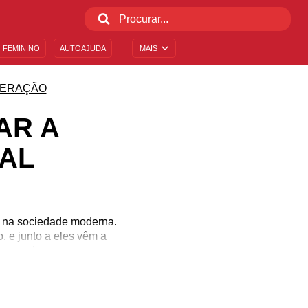
 FEMININO
AUTOAJUDA
MAIS
ERAÇÃO
AR A
AL
 na sociedade moderna.
 e junto a eles vêm a
 vez mais pessoas se
tante de afeto e atenção
busivas, já que o "poder"
or e amor são suficientes