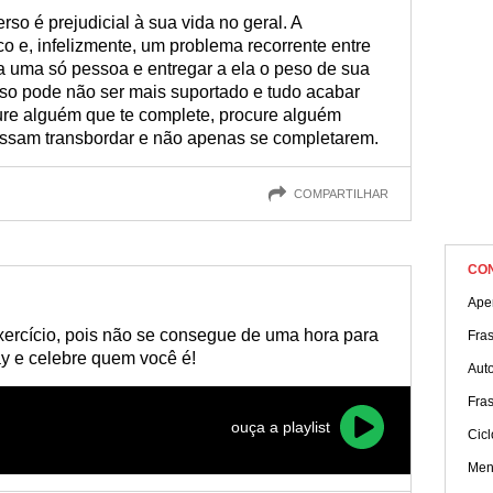
para você!
so é prejudicial à sua vida no geral. A
 e, infelizmente, um problema recorrente entre
a uma só pessoa e entregar a ela o peso de sua
eso pode não ser mais suportado e tudo acabar
re alguém que te complete, procure alguém
possam transbordar e não apenas se completarem.
COMPARTILHAR
CO
Ape
xercício, pois não se consegue de uma hora para
Fra
ay e celebre quem você é!
Aut
Fras
ouça a playlist
Cic
Men