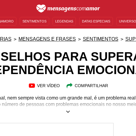
NAMORO
SENTIMENTOS
LEGENDAS
DATAS ESPECIAIS
UNIVERSO
MENSAGENS DE ANIVERSÁRIO
ENTRETENIMENTO
FAMOSOS
BÍBLIA
RIAS
MENSAGENS E FRASES
SENTIMENTOS
SUP
SELHOS PARA SUPER
EPENDÊNCIA EMOCION
VER VÍDEO
COMPARTILHAR
al, nem sempre vista como um grande mal, é um problema real
o número de pessoas com problemas emocionais no nosso meio,
io e a falta de reconhecimento pessoal. Isso faz com que cada
ão de dependência quanto ao outro, ou seja, numa busca cons
altando internamente. E isso acarreta humilhações e situações a
ja disso! Atente-se às nossas dicas para perceber que o seu val