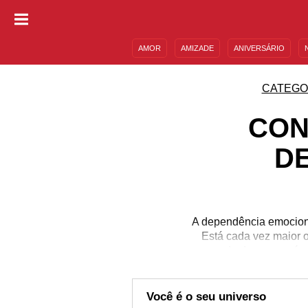
AMOR
AMIZADE
ANIVERSÁRIO
DESCULPAS
MENSAGENS E FRASES
CATEGO
CON
D
A dependência emocion
Está cada vez maior 
perda de amor-própr
encontrem em uma situaç
para suprir o que está f
fica na mão do outro. Fu
Você é o seu universo