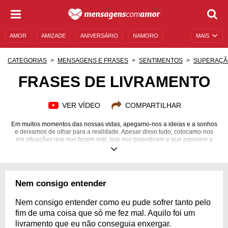
AMOR
AMIZADE
ANIVERSÁRIO
NAMORO
MAIS
SENTIMENTOS
LEGENDAS
DATAS ESPECIAIS
CATEGORIAS
MENSAGENS E FRASES
SENTIMENTOS
SUPERAÇÃ
UNIVERSO FEMININO
AUTOAJUDA
DESCULPAS
FRASES DE LIVRAMENTO
MENSAGENS E FRASES
MENSAGENS DE ANIVERSÁRIO
VER VÍDEO
COMPARTILHAR
ENTRETENIMENTO
FAMOSOS
BÍBLIA
Em muitos momentos das nossas vidas, apegamo-nos a ideias e a sonhos
e deixamos de olhar para a realidade. Apesar disso tudo, colocamo-nos
em situações que nos fazem mal, que nos prejudicam e que parecem a
melhor maneira de viver. Então, sem aviso, um livramento toma conta de
tudo. Perdemos aquilo que parecia muito bom, desfazemo-nos do que nos
trazia segurança e estabilidade, de forma distorcida. Pode até demorar,
mas, em algum momento, conseguimos perceber os benefícios desse
processo tão importante e, assim, agradecemos por ter passado por tudo
Nem consigo entender
isso. Aprenda mais sobre esse renascimento com frases de livramento e se
surpreenda!
Nem consigo entender como eu pude sofrer tanto pelo
fim de uma coisa que só me fez mal. Aquilo foi um
livramento que eu não conseguia enxergar.