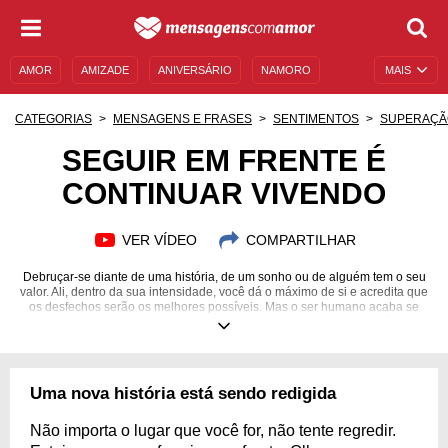
AMOR
AMIZADE
ANIVERSÁRIO
NAMORO
MAIS
SENTIMENTOS
LEGENDAS
DATAS ESPECIAIS
CATEGORIAS
MENSAGENS E FRASES
SENTIMENTOS
SUPERAÇÃ
UNIVERSO FEMININO
AUTOAJUDA
DESCULPAS
SEGUIR EM FRENTE É
CONTINUAR VIVENDO
MENSAGENS E FRASES
MENSAGENS DE ANIVERSÁRIO
ENTRETENIMENTO
FAMOSOS
BÍBLIA
VER VÍDEO
COMPARTILHAR
Debruçar-se diante de uma história, de um sonho ou de alguém tem o seu
valor. Ali, dentro da sua intensidade, você dá o máximo de si e acredita que
os desfechos serão os melhores possíveis. Mas o ser humano acaba se
esquecendo de algo primordial: a efemeridade. As transformações
acontecem o tempo todo e nem sempre estaremos no controle. Diante
disso como reagir? O que você faz quando algo não sai como você
esperava? Inspire-se nas nossas mensagens motivacionais e aprenda a
importância de seguir em frente. Seguir em frente é continuar vivendo. É se
Uma nova história está sendo redigida
colocar em movimento e permitir que a vida lhe apresente novas
oportunidades. Comece agora a ser o grande editor da sua vida!
Não importa o lugar que você for, não tente regredir.