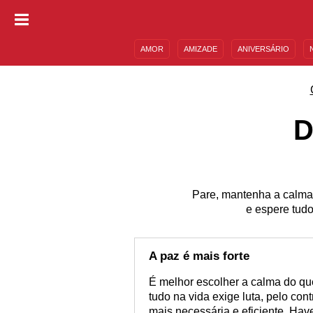
AMOR
AMIZADE
ANIVERSÁRIO
DESCULPAS
MENSAGENS E FRASES
D
Pare, mantenha a calma 
e espere tudo
A paz é mais forte
É melhor escolher a calma do qu
tudo na vida exige luta, pelo co
mais necessária e eficiente. Ha