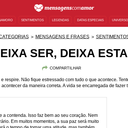
NAMORO
SENTIMENTOS
LEGENDAS
DATAS ESPECIAIS
UNIVERSO
MENSAGENS DE ANIVERSÁRIO
ENTRETENIMENTO
FAMOSOS
BÍBLIA
CATEGORIAS
MENSAGENS E FRASES
SENTIMENTO
EIXA SER, DEIXA EST
COMPARTILHAR
e respire. Não fique estressado com tudo o que acontece. Tent
 acontecer da maneira correta. A vida se encarregada de fazer t
e a contenda. Isso faz bem ao seu coração. Nem
ntrário. Em muitos momentos, a sua paz será muito
verá o tempo de tomar uma atitude, mas também