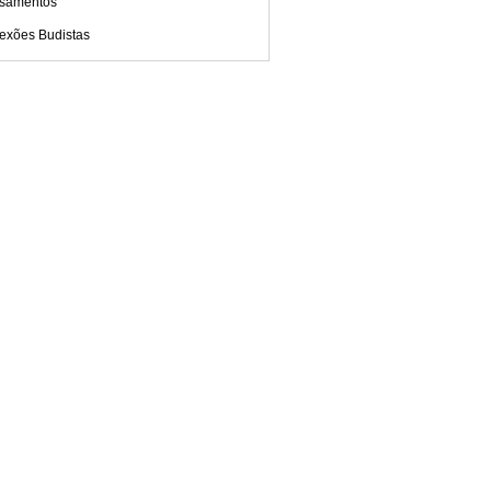
samentos
lexões Budistas