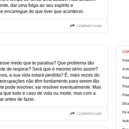
nte, dar uma folga ao seu espírito e
e encarregue do que tiver que acontecer.
COMPARTILHAR
CO
Fras
 esse medo que te paralisa? Que problema tão
de de respirar? Será que é mesmo sério assim?
A vi
ora, a sua vida estará perdida? É, mais vezes do
Fras
preocupações não têm fundamento para serem tão
Fra
e pode resolver, vai resolver eventualmente. Mas
 que tudo é caso de vida ou morte, mas com a
Fra
r antes de fazer.
Dic
Fé e
COMPARTILHAR
Aut