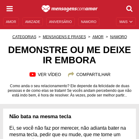
AMOR
AMIZADE
ANIVERSÁRIO
NAMORO
MAIS
SENTIMENTOS
LEGENDAS
DATAS ESPECIAIS
CATEGORIAS
MENSAGENS E FRASES
AMOR
NAMORO
UNIVERSO FEMININO
AUTOAJUDA
DESCULPAS
DEMONSTRE OU ME DEIXE
IR EMBORA
MENSAGENS E FRASES
MENSAGENS DE ANIVERSÁRIO
ENTRETENIMENTO
FAMOSOS
BÍBLIA
VER VÍDEO
COMPARTILHAR
Como anda o seu relacionamento? Ele depende da felicidade de duas
pessoas e de como elas se tratam! Se vocês andam percebendo que não
está indo bem, é hora de resolver. Às vezes, pode ser melhor partir...
Não bata na mesma tecla
Ei, se você não faz por merecer, não adianta bater na
mesma tecla, pedir que eu mude, que me torne um